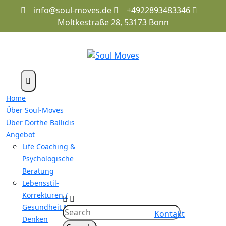
Skip
info@soul-moves.de
+4922893483346
to
Moltkestraße 28, 53173 Bonn
content
Home
Über Soul-Moves
Über Dörthe Ballidis
Angebot
Life Coaching &
Psychologische
Beratung
Lebensstil-
Korrekturen /
Gesundheit Neu
Kontakt
Denken